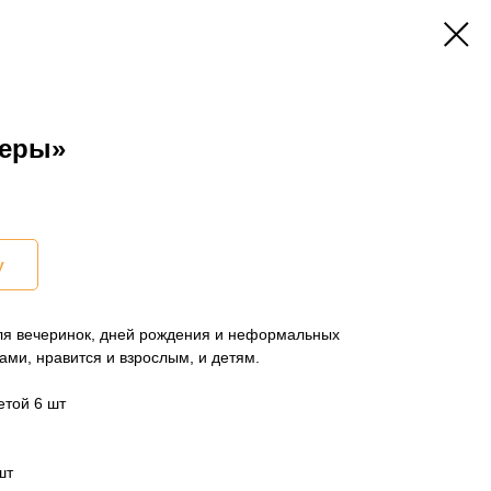
геры»
у
я вечеринок, дней рождения и неформальных
ами, нравится и взрослым, и детям.
етой 6 шт
шт